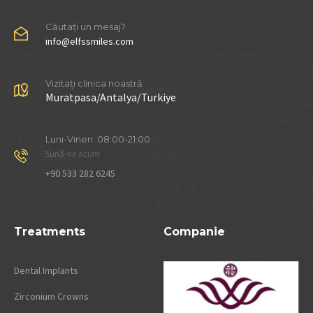
Căutați un mesaj?
info@elfssmiles.com
Vizitați clinica noastră
Muratpasa/Antalya/Turkiye
Luni-Vineri: 08:00-21:00
Sună-ne acum
+90 533 282 6245
Treatments
Companie
Dental Implants
Zirconium Crowns