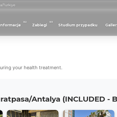
a/Turkiye
02
03
Informacje
Zabiegi
Studium przypadku
Galler
ring your health treatment.
Muratpasa/Antalya (INCLUDED 