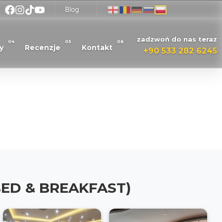
Blog
zadzwoń do nas teraz
04
05
06
y
Recenzje
Kontakt
+90 533 282 6245
- BED & BREAKFAST)