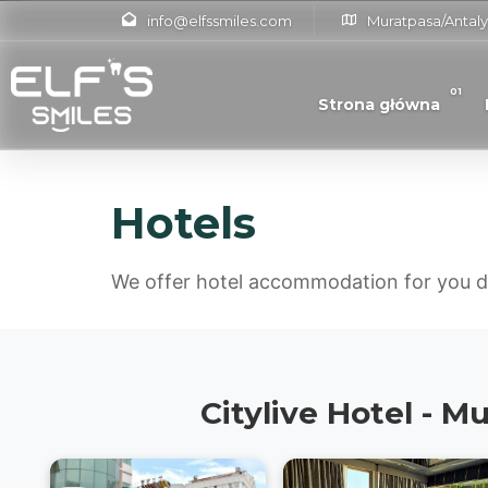
info@elfssmiles.com
Muratpasa/Antaly
01
Strona główna
Hotels
We offer hotel accommodation for you du
Citylive Hotel - 