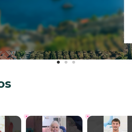
os
CKMAN
LISA MARIE
LIAM BERLI
EMEN
SMILE STORY