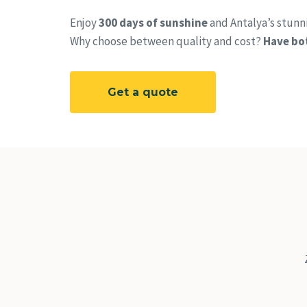
Enjoy
300 days of sunshine
and Antalya’s stunni
Why choose between quality and cost?
Have bot
Get a quote