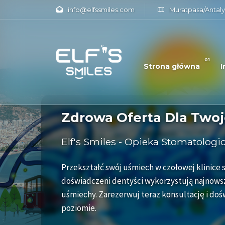
info@elfssmiles.com
Muratpasa/Antaly
01
Strona główna
I
Zdrowa Oferta Dla Two
Doświadczeni Dentyści 
Stomatologiczne Wakacj
Jakości Najlepsze Ceny
Elf's Smiles - Opieka Stomatologi
Premium Doświadczenie Opieki S
Zaufane Rozwiązania Stomatolog
Przekształć swój uśmiech w czołowej klinice s
doświadczeni dentyści wykorzystują najnowsz
Odkryj oszczędności i szczęście w 'Elf's Smi
Elf's Smiles używa wyłącznie implantów Stra
uśmiechy. Zarezerwuj teraz konsultację i do
niezrównanego leczenia i najwyższej jakości.
Doświadcz najlepszej opieki stomatologiczne
poziomie.
doświadczonymi profesjonalistami.