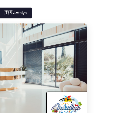
🇹🇷
Antalya