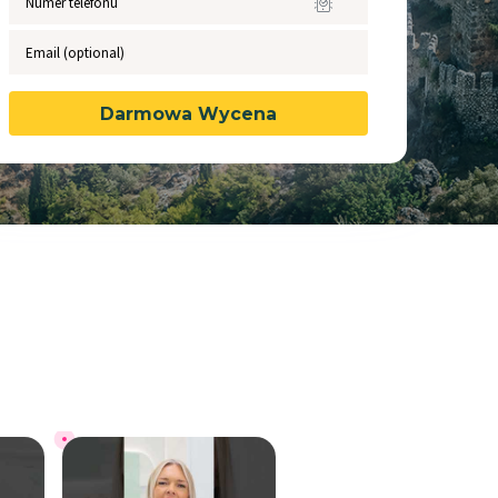
N
JANINE