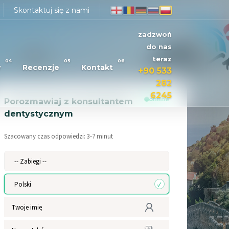
Skontaktuj się z nami
zadzwoń
do nas
teraz
04
05
06
y
Recenzje
Kontakt
+90 533
282
6245
online
Porozmawiaj z konsultantem
dentystycznym
Szacowany czas odpowiedzi:
3
-
7
minut