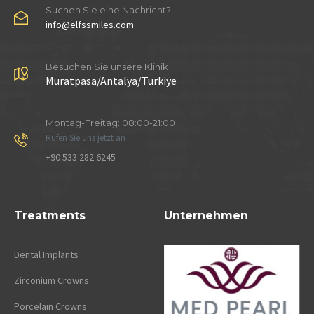
Suchen Sie eine Nachricht?
info@elfssmiles.com
Besuchen Sie unsere Klinik
Muratpasa/Antalya/Turkiye
Montag-Freitag: 08:00-21:00
Rufen Sie uns jetzt an
+90 533 282 6245
Treatments
Unternehmen
Dental Implants
Zirconium Crowns
Porcelain Crowns